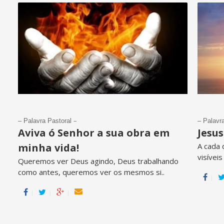
–
– Palavra Pastoral
– Palavr
Aviva ó Senhor a sua obra em
Jesus
minha vida!
A cada 
visívei
Queremos ver Deus agindo, Deus trabalhando
como antes, queremos ver os mesmos si..
l
l
l
l