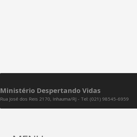
Ministério Despertando Vidas
Rua José dos Reis 2170, Inhauma/RJ - Tel: (021) 98545-6959